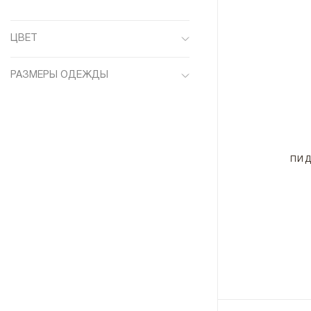
ЦВЕТ
Серый
РАЗМЕРЫ ОДЕЖДЫ
Синий
48
Темно-синий
50
52
ПИД
54
56