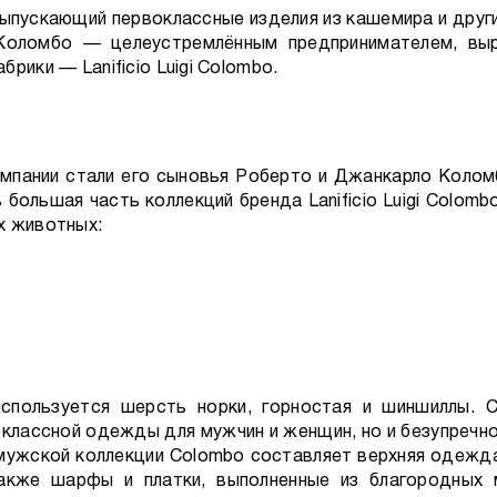
ыпускающий первоклассные изделия из кашемира и други
Коломбо — целеустремлённым предпринимателем, вы
рики — Lanificio Luigi Colombo.
мпании стали его сыновья Роберто и Джанкарло Колом
ь большая часть коллекций бренда Lanificio Luigi Colom
х животных:
спользуется шерсть норки, горностая и шиншиллы. 
классной одежды для мужчин и женщин, но и безупречн
 мужской коллекции Colombo составляет верхняя одежд
также шарфы и платки, выполненные из благородных