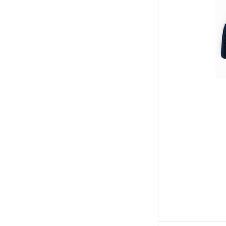
60
Оранжевый
61
Розовый
62
Серый
XS/S
Синий
M
Темно-синий
M/L
Черный
L
XL
XXL
One size