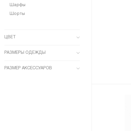
Шарфы
Шорты
ЦВЕТ
Бежевый
РАЗМЕРЫ ОДЕЖДЫ
Белый
XS/S
Бордовый
РАЗМЕР АКСЕССУАРОВ
M/L
Голубой
50
L
Желтый
52
XL
Зеленый
54
ONE SIZE
Коричневый
56
Красный
58
Мульти
59
Оливковый