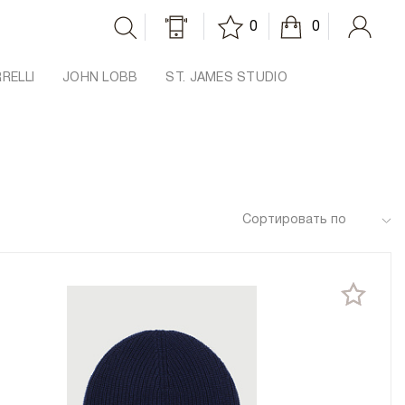
0
0
RRELLI
JOHN LOBB
ST. JAMES STUDIO
S
Сортировать по