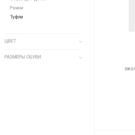
Ремни
Туфли
ЦВЕТ
Белый
РАЗМЕРЫ ОБУВИ
Бордовый
6
ОКС
Зеленый
8
Коричневый
8.5
Синий
40
Черный
40.5
41
41.5
42