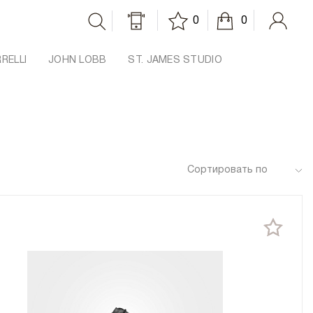
0
0
RRELLI
JOHN LOBB
ST. JAMES STUDIO
Сортировать по