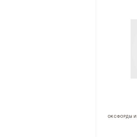
42.5
43
43.5
44
44.5
45
45.5
46
ОКСФОРДЫ И