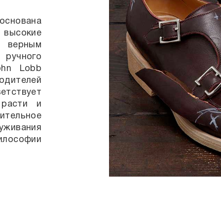
 основана
высокие
 верным
ручного
ohn Lobb
одителей
тствует
 расти и
ительное
уживания
илософии