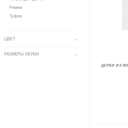
Ремни
Туфли
ЦВЕТ
Белый
РАЗМЕРЫ ОБУВИ
Зеленый
6
ДЕРБИ ИЗ М
Коричневый
8
Синий
8.5
41
41.5
42
42.5
43