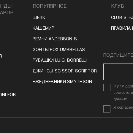
ЕНДЫ
ПОПУЛЯРНОЕ
КЛУБ
УАРОВ
ШЕЛК
CLUB ST-
КАШЕМИР
ПРАВИЛА 
РЕМНИ ANDERSON'S
ЗОНТЫ FOX UMBRELLAS
ПОДПИШИТЕС
R
РУБАШКИ LUIGI BORRELLI
ДЖИНСЫ SCISSOR SCRIPTOR
ЕЖЕДНЕВНИКИ SMYTHSON
Я даю
сог
соответст
ONI FOR
данных
Я согласе