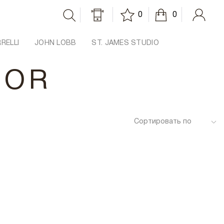
0
0
RRELLI
JOHN LOBB
ST. JAMES STUDIO
TOR
Сортировать по