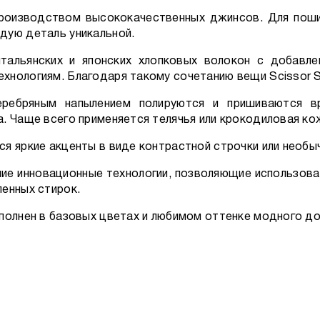
 производством высококачественных джинсов. Для пош
дую деталь уникальной.
тальянских и японских хлопковых волокон с добавл
нологиям. Благодаря такому сочетанию вещи Scissor Scri
ребряным напылением полируются и пришиваются вр
. Чаще всего применяется телячья или крокодиловая ко
ся яркие акценты в виде контрастной строчки или необы
ние инновационные технологии, позволяющие использова
ленных стирок.
ыполнен в базовых цветах и любимом оттенке модного д