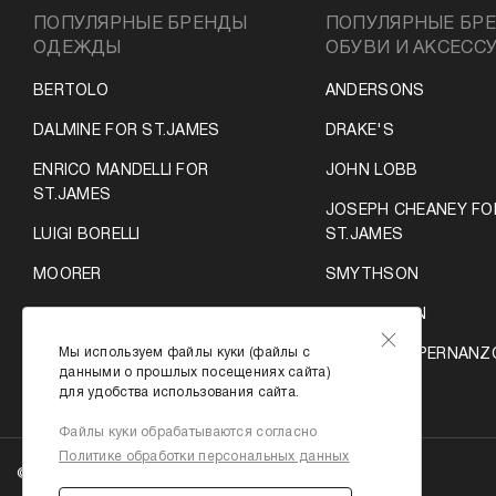
ПОПУЛЯРНЫЕ БРЕНДЫ
ПОПУЛЯРНЫЕ БР
ОДЕЖДЫ
ОБУВИ И АКСЕСС
BERTOLO
ANDERSONS
DALMINE FOR ST.JAMES
DRAKE'S
ENRICO MANDELLI FOR
JOHN LOBB
ST.JAMES
JOSEPH CHEANEY FO
LUIGI BORELLI
ST.JAMES
MOORER
SMYTHSON
ROTA
VILEBREQUIN
Мы используем файлы куки (файлы с
SCISSOR SCRIPTOR
VITTORIO SPERNANZ
данными о прошлых посещениях сайта)
ST-JAMES
для удобства использования сайта.
ST. JAMES
Файлы куки обрабатываются согласно
Политике обработки персональных данных
© 2026 ST. JAMES.RU.