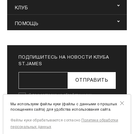
КЛУБ
ПОМОЩЬ
ПОДПИШИТЕСЬ НА НОВОСТИ КЛУБА
ST.JAMES
ОТПРАВИТЬ
Я даю
согласие на обработку моих
персональных данных
в соответствии с
Мы используем файлы куки (файлы с данными о прошлых
Политикой в отношении обработки
посещениях сайта) для удобства использования сайта.
персональных данных
Файлы куки обрабатываются согласно
Политике обработки
Я согласен с
офертой
персональных данных