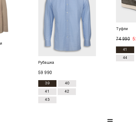
Туфли
74 990
5
и
41
44
Рубашка
59 990
39
40
41
42
43
=