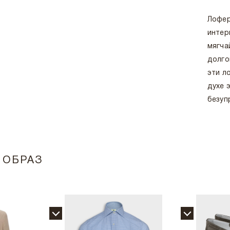
Лофер
интер
мягча
долго
эти л
духе 
безуп
 ОБРАЗ