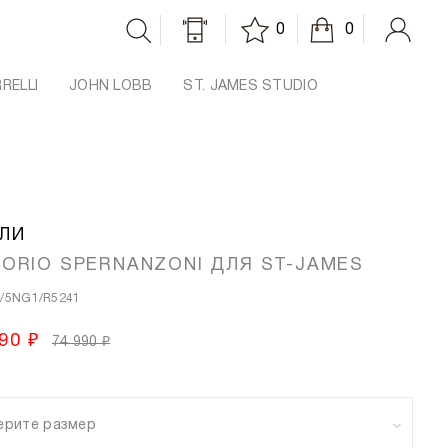
0
0
RRELLI
JOHN LOBB
ST. JAMES STUDIO
ЛИ
TORIO SPERNANZONI ДЛЯ ST-JAMES
/5NG1/R5241
90 ₽
74 990 ₽
ерите размер