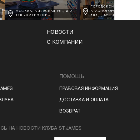
ГОРОДСКОЙ ОКРУГ
МОСКВА, КИЕВСКАЯ УЛ., Д.2,
КРАСНОГОРСК, Д. ВОРО
ТГК «КИЕВСКИЙ»
1К4, , АУТЛЕТ АРХАНГЕЛ
НОВОСТИ
О КОМПАНИИ
ПОМОЩЬ
JAMES
ПРАВОВАЯ ИНФОРМАЦИЯ
КЛУБА
ДОСТАВКА И ОПЛАТА
ВОЗВРАТ
Ь НА НОВОСТИ КЛУБА ST.JAMES