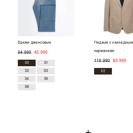
Брюки джинсовые
Пиджак с накладным
карманами
64 990
45 990
119 990
83 990
30
31
32
33
52
34
35
36
+