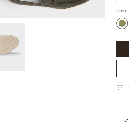
Цвет:
Н
Оп