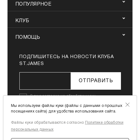
ПОПУЛЯРНОЕ
КЛУБ
ПОМОЩЬ
ПОДПИШИТЕСЬ НА НОВОСТИ КЛУБА
ST.JAMES
ОТПРАВИТЬ
Я даю
согласие на обработку моих
персональных данных
в соответствии с
Мы используем файлы куки (файлы с данными о прошлых
Политикой в отношении обработки
посещениях сайта) для удобства использования сайта.
персональных данных
Файлы куки обрабатываются согласно
Политике обработки
Я согласен с
офертой
персональных данных