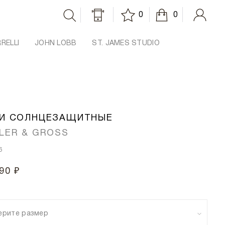
0
0
RRELLI
JOHN LOBB
ST. JAMES STUDIO
И СОЛНЦЕЗАЩИТНЫЕ
LER & GROSS
6
90 ₽
ерите размер