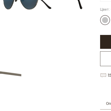
Цвет:
Н
Оп