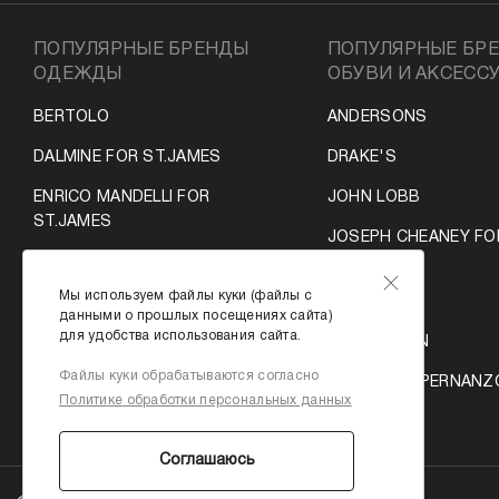
ПОПУЛЯРНЫЕ БРЕНДЫ
ПОПУЛЯРНЫЕ БР
ОДЕЖДЫ
ОБУВИ И АКСЕСС
BERTOLO
ANDERSONS
DALMINE FOR ST.JAMES
DRAKE'S
ENRICO MANDELLI FOR
JOHN LOBB
ST.JAMES
JOSEPH CHEANEY FO
LUIGI BORELLI
ST.JAMES
Мы используем файлы куки (файлы с
MOORER
SMYTHSON
данными о прошлых посещениях сайта)
для удобства использования сайта.
ROTA
VILEBREQUIN
Файлы куки обрабатываются согласно
SCISSOR SCRIPTOR
VITTORIO SPERNANZ
Политике обработки персональных данных
ST-JAMES
ST. JAMES
Соглашаюсь