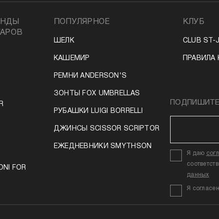
ЕНДЫ
ПОПУЛЯРНОЕ
КЛУБ
УАРОВ
ШЕЛК
CLUB ST-
КАШЕМИР
ПРАВИЛА 
РЕМНИ ANDERSON'S
ЗОНТЫ FOX UMBRELLAS
ПОДПИШИТЕС
R
РУБАШКИ LUIGI BORRELLI
ДЖИНСЫ SCISSOR SCRIPTOR
ЕЖЕДНЕВНИКИ SMYTHSON
Я даю
сог
соответст
ONI FOR
данных
Я согласе