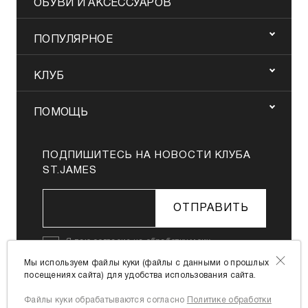
ОБУВИ И АКСЕССУАРОВ
ПОПУЛЯРНОЕ
КЛУБ
ПОМОЩЬ
ПОДПИШИТЕСЬ НА НОВОСТИ КЛУБА
ST.JAMES
ОТПРАВИТЬ
Я даю
согласие на обработку моих
персональных данных
в соответствии с
Мы используем файлы куки (файлы с данными о прошлых
Политикой в отношении обработки
посещениях сайта) для удобства использования сайта.
персональных данных
Файлы куки обрабатываются согласно
Политике обработки
Я согласен с
офертой