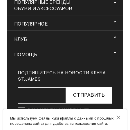
ПОПУЛЯРНЫЕ БРЕНДЫ
ОБУВИ И АКСЕССУАРОВ
ПОПУЛЯРНОЕ
КЛУБ
ПОМОЩЬ
ПОДПИШИТЕСЬ НА НОВОСТИ КЛУБА
ST.JAMES
ОТПРАВИТЬ
Я даю
согласие на обработку моих
персональных данных
в соответствии с
Мы используем файлы куки (файлы с данными о прошлых
Политикой в отношении обработки
посещениях сайта) для удобства использования сайта.
персональных данных