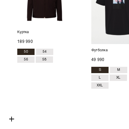
Куртка
189 990
Футболка
50
54
56
58
49 990
S
M
L
XL
XXL
+