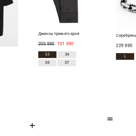
Джинсы прямого кроя
Серебряны
203 990
101 990
229 990
33
34
L
36
37
=
+