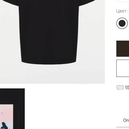
Цвет:
Н
Оп