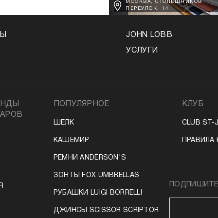
МОСКВА, СТОЛЕШНИКОВ
ПЕРЕУЛОК, 14
НЫ
JOHN LOBB
УСЛУГИ
ЕНДЫ
ПОПУЛЯРНОЕ
КЛУБ
УАРОВ
ШЕЛК
CLUB ST-
КАШЕМИР
ПРАВИЛА 
РЕМНИ ANDERSON'S
ЗОНТЫ FOX UMBRELLAS
ПОДПИШИТЕС
R
РУБАШКИ LUIGI BORRELLI
ДЖИНСЫ SCISSOR SCRIPTOR