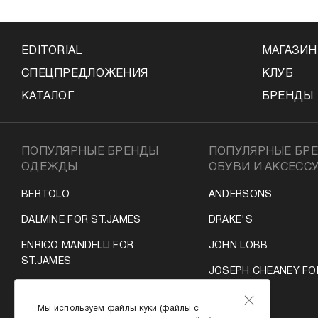
EDITORIAL
МАГАЗИ
СПЕЦПРЕДЛОЖЕНИЯ
КЛУБ
КАТАЛОГ
БРЕНДЫ
ПОПУЛЯРНЫЕ БРЕНДЫ
ПОПУЛЯРНЫЕ БР
ОДЕЖДЫ
ОБУВИ И АКСЕСС
BERTOLO
ANDERSONS
DALMINE FOR ST.JAMES
DRAKE'S
ENRICO MANDELLI FOR
JOHN LOBB
ST.JAMES
JOSEPH CHEANEY FO
LUIGI BORELLI
ST.JAMES
Мы используем файлы куки (файлы с
MOORER
SMYTHSON