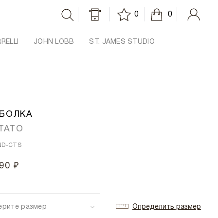
0
0
RRELLI
JOHN LOBB
ST. JAMES STUDIO
БОЛКА
ITATO
ND-CTS
90 ₽
ерите размер
Определить размер