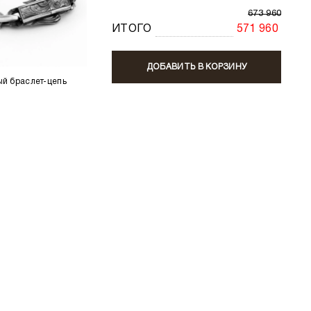
673 960
ИТОГО
571 960
ДОБАВИТЬ В КОРЗИНУ
й браслет-цепь