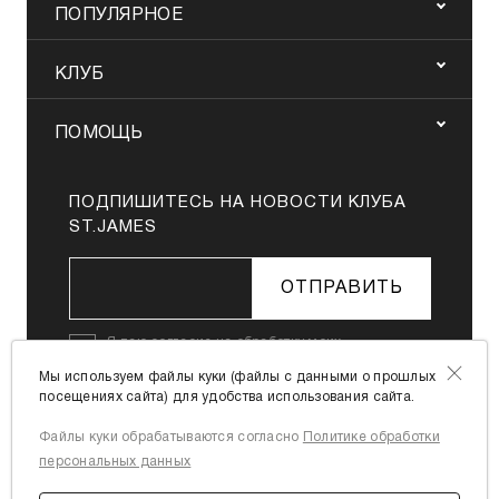
ПОПУЛЯРНОЕ
КЛУБ
ПОМОЩЬ
ПОДПИШИТЕСЬ НА НОВОСТИ КЛУБА
ST.JAMES
ОТПРАВИТЬ
Я даю
согласие на обработку моих
персональных данных
в соответствии с
Мы используем файлы куки (файлы с данными о прошлых
Политикой в отношении обработки
посещениях сайта) для удобства использования сайта.
персональных данных
Файлы куки обрабатываются согласно
Политике обработки
Я согласен с
офертой
персональных данных