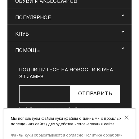
ОБУВИ И АКСЕССУАРОВ
ПОПУЛЯРНОЕ
КЛУБ
ПОМОЩЬ
ПОДПИШИТЕСЬ НА НОВОСТИ КЛУБА
ST.JAMES
ОТПРАВИТЬ
Я даю
согласие на обработку моих
персональных данных
в соответствии с
Мы используем файлы куки (файлы с данными о прошлых
Политикой в отношении обработки
посещениях сайта) для удобства использования сайта.
персональных данных
Файлы куки обрабатываются согласно
Политике обработки
Я согласен с
офертой