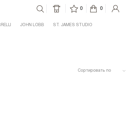
0
0
RRELLI
JOHN LOBB
ST. JAMES STUDIO
Сортировать по