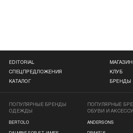
Серый
Синий
Тёмно-серый
Темно-синий
Фиолетовый
Черный
Бесцветный
EDITORIAL
МАГАЗИ
СПЕЦПРЕДЛОЖЕНИЯ
КЛУБ
КАТАЛОГ
БРЕНДЫ
ПОПУЛЯРНЫЕ БРЕНДЫ
ПОПУЛЯРНЫЕ БР
ОДЕЖДЫ
ОБУВИ И АКСЕСС
BERTOLO
ANDERSONS