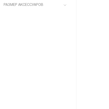
Баклажан
РАЗМЕР АКСЕССУАРОВ
Белый
One size
Красный
Синий
Черный