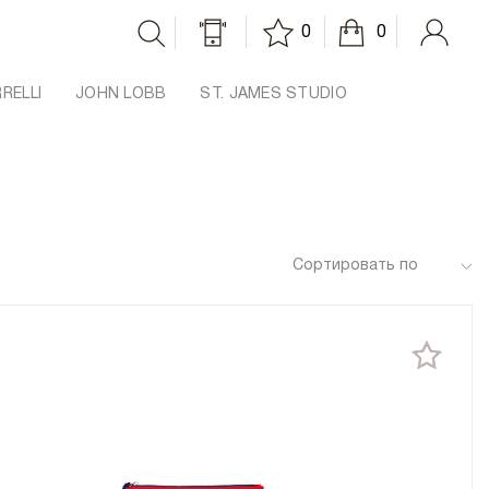
0
0
RRELLI
JOHN LOBB
ST. JAMES STUDIO
Сортировать по