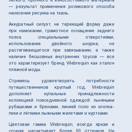
легкого, прочного и износостойкого материала
— результат применения роликового способа
нанесения рисунка на ткань.
Аккуратный силуэт, не теряющий форму даже
при намокании, грамотное оснащение заднего
пояса специальными отверстиями,
использование двойного шнурка, не
растягивающегося при завязывании, а также
наличие бесшовных внутренних трусов — все
это характеризует бренд Vilebrequin как эталон
пляжной моды.
Стремясь удовлетворить потребности
путешественников круглый год, Vilebrequin
дополняет купальные принадлежности
коллекцией повседневной одеждой: льняными
рубашками и брюками, линией поло из хлопка-
пике и лёгкими лыжными жилетами и куртками.
Цветовая гамма Vilebrequin, всегда яркая и
сочная, насчитывает более 50 оттенков. Не