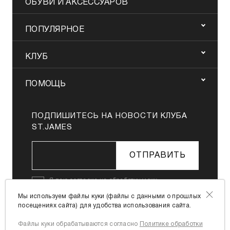
ОБУВИ И АКСЕССУАРОВ
ПОПУЛЯРНОЕ
КЛУБ
ПОМОЩЬ
ПОДПИШИТЕСЬ НА НОВОСТИ КЛУБА
ST.JAMES
ОТПРАВИТЬ
Я даю
согласие на обработку моих
персональных данных
в соответствии с
Мы используем файлы куки (файлы с данными о прошлых
Политикой в отношении обработки
посещениях сайта) для удобства использования сайта.
персональных данных
Файлы куки обрабатываются согласно
Политике обработки
Я согласен с
офертой