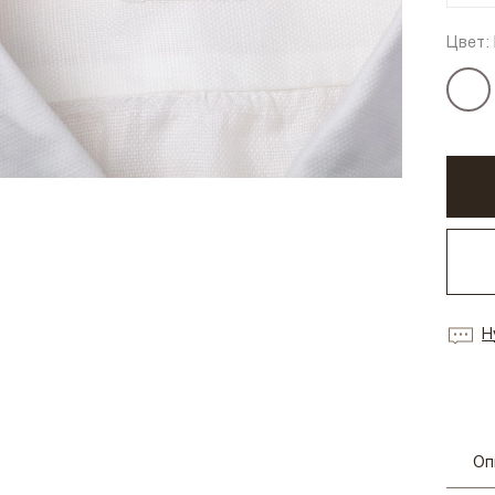
Цвет:
Н
Оп