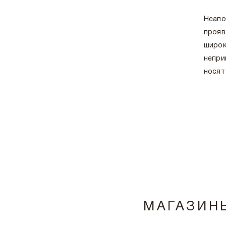
Неапо
прояв
широк
непри
носят
МАГАЗИН