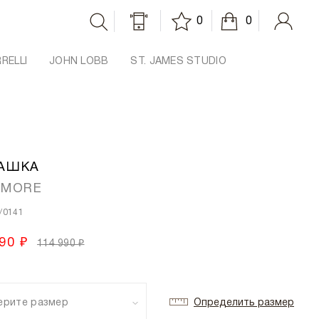
0
0
RRELLI
JOHN LOBB
ST. JAMES STUDIO
АШКА
AMORE
/0141
90 ₽
114 990 ₽
ерите размер
Определить размер