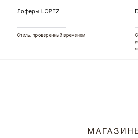
Лоферы LOPEZ
Г
Стиль, проверенный временем
С
и
s
МАГАЗИН