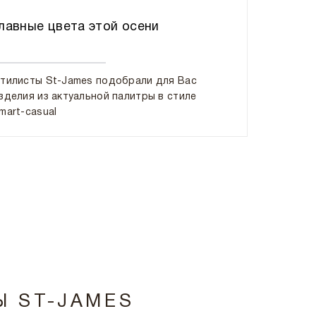
лавные цвета этой осени
Гид по 
тилисты St-James подобрали для Вас
Собираем 
зделия из актуальной палитры в стиле
mart-casual
Ы ST-JAMES