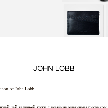
JOHN LOBB
аров от John Lobb
мягчайшей телячьей кожи с комбинированным рисунко