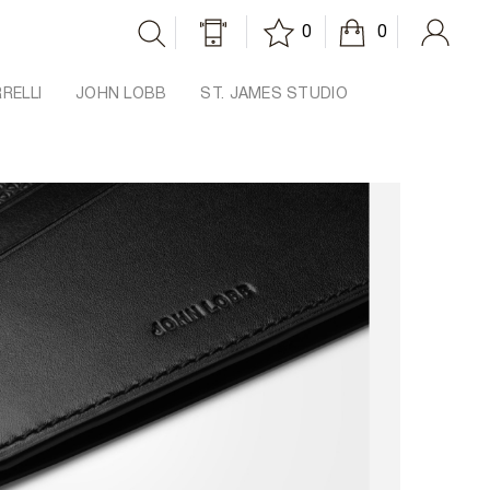
0
0
RRELLI
JOHN LOBB
ST. JAMES STUDIO