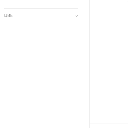
ЦВЕТ
Бежевый
Бордовый
Голубой
Зеленый
Коричневый
Серый
Синий
Темно-синий
Черный