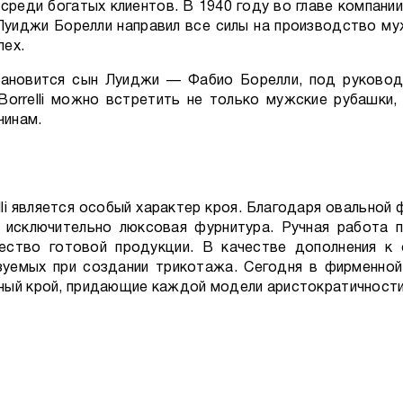
реди богатых клиентов. В 1940 году во главе компании
 Луиджи Борелли направил все силы на производство м
пех.
становится сын Луиджи — Фабио Борелли, под руков
 Borrelli можно встретить не только мужские рубашки
чинам.
elli является особый характер кроя. Благодаря овальн
я исключительно люксовая фурнитура. Ручная работа 
ество готовой продукции. В качестве дополнения к
зуемых при создании трикотажа. Сегодня в фирменной о
ный крой, придающие каждой модели аристократичности 