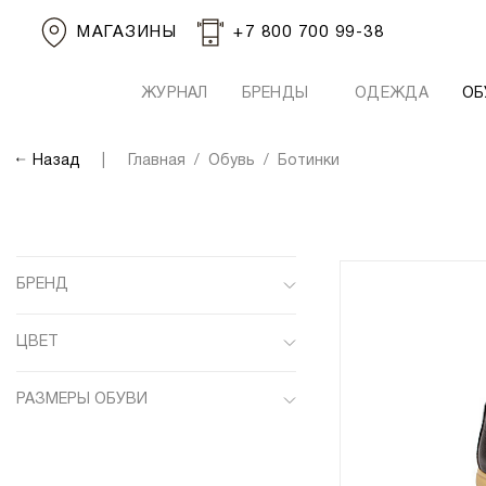
МАГАЗИНЫ
+7 800 700 99-38
ЖУРНАЛ
БРЕНДЫ
ОДЕЖДА
ОБ
Назад
Главная
Обувь
Ботинки
БРЕНД
ЦВЕТ
Желтый
Caulaincourt
РАЗМЕРЫ ОБУВИ
Коричневый
Pellettieri di parma
7
Серый
Rivolta
7.5
Синий