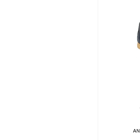
44
44.5
45
46
46.5
47
AN