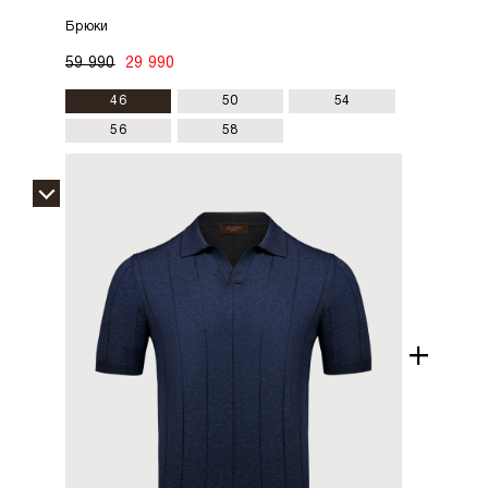
Брюки
59 990
29 990
46
50
54
56
58
+