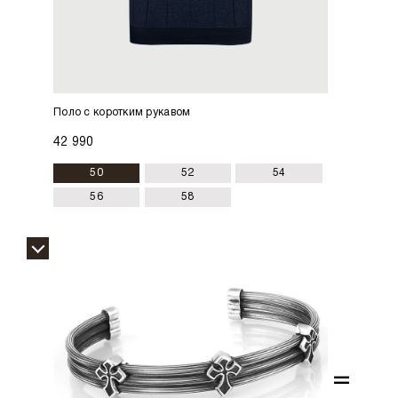
Поло с коротким рукавом
42 990
50
52
54
56
58
=