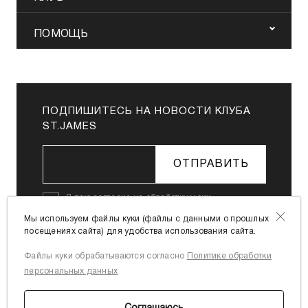
ПОМОЩЬ
ПОДПИШИТЕСЬ НА НОВОСТИ КЛУБА
ST.JAMES
ОТПРАВИТЬ
Я даю
согласие на обработку моих
персональных данных
в соответствии с
Мы используем файлы куки (файлы с данными о прошлых
Политикой в отношении обработки
посещениях сайта) для удобства использования сайта.
персональных данных
Файлы куки обрабатываются согласно
Политике обработки
Я согласен с
офертой
персональных данных