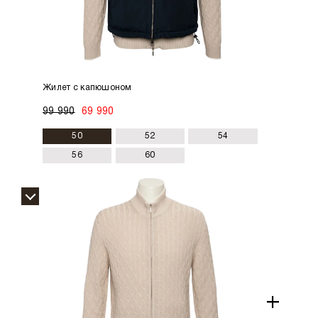
Жилет с капюшоном
99 990
69 990
50
52
54
56
60
+