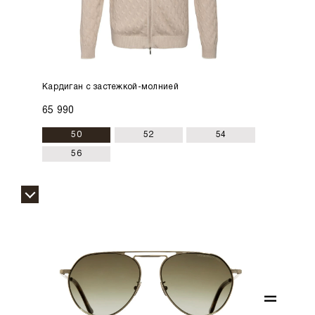
Кардиган с застежкой-молнией
65 990
50
52
54
56
=