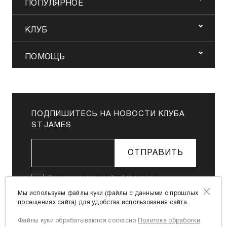
ПОПУЛЯРНОЕ
КЛУБ
ПОМОЩЬ
ПОДПИШИТЕСЬ НА НОВОСТИ КЛУБА
ST.JAMES
ОТПРАВИТЬ
Я даю
согласие на обработку моих
персональных данных
в соответствии с
Мы используем файлы куки (файлы с данными о прошлых
Политикой в отношении обработки
посещениях сайта) для удобства использования сайта.
персональных данных
Файлы куки обрабатываются согласно
Политике обработки
Я согласен с
офертой