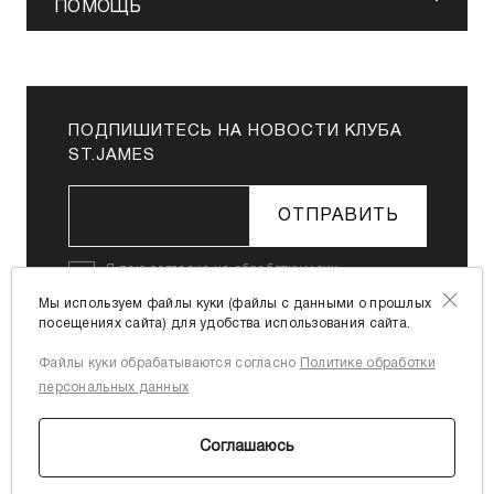
ПОМОЩЬ
ПОДПИШИТЕСЬ НА НОВОСТИ КЛУБА
ST.JAMES
ОТПРАВИТЬ
Я даю
согласие на обработку моих
персональных данных
в соответствии с
Мы используем файлы куки (файлы с данными о прошлых
Политикой в отношении обработки
посещениях сайта) для удобства использования сайта.
персональных данных
Файлы куки обрабатываются согласно
Политике обработки
Я согласен с
офертой
персональных данных
Соглашаюсь
© 2026 St. James.ru.