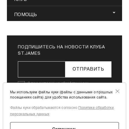
ПОМОЩЬ
ПОДПИШИТЕСЬ НА НОВОСТИ КЛУБА
ST.JAMES
ОТПРАВИТЬ
Я даю
согласие на обработку моих
персональных данных
в соответствии с
Мы используем файлы куки (файлы с данными о прошлых
Политикой в отношении обработки
посещениях сайта) для удобства использования сайта.
персональных данных
Файлы куки обрабатываются согласно
Политике обработки
Я согласен с
офертой
персональных данных