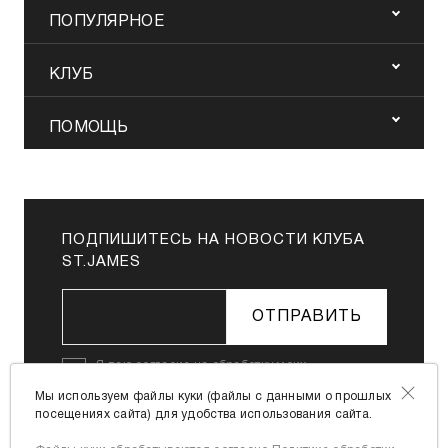
ПОПУЛЯРНОЕ
КЛУБ
ПОМОЩЬ
ПОДПИШИТЕСЬ НА НОВОСТИ КЛУБА
ST.JAMES
ОТПРАВИТЬ
Я даю
согласие на обработку моих
персональных данных
в соответствии с
Мы используем файлы куки (файлы с данными о прошлых
Политикой в отношении обработки
посещениях сайта) для удобства использования сайта.
персональных данных